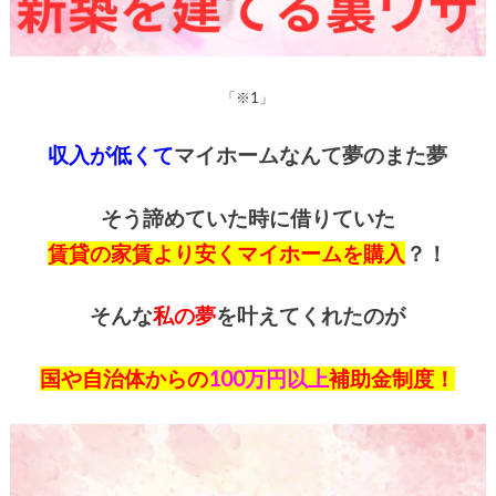
「※1」
収入が低くて
マイホームなんて夢のまた夢
そう諦めていた時に借りていた
賃貸の家賃より安くマイホームを購入
？！
そんな
私の夢
を叶えてくれたのが
国や自治体からの
100万円以上
補助金制度！