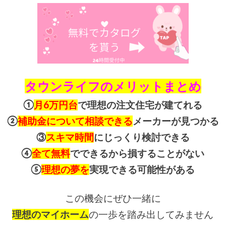
タウンライフのメリットまとめ
①
月6万円台
で理想の注文住宅が建てれる
②
補助金について相談できる
メーカーが見つかる
③
スキマ時間
にじっくり検討できる
④
全て無料
でできるから損することがない
⑤
理想の夢を
実現できる可能性がある
この機会にぜひ一緒に
理想のマイホーム
の一歩を踏み出してみません