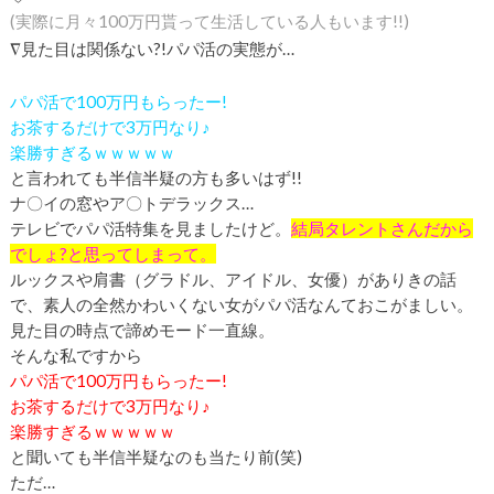
(実際に月々
100
万円貰って生活している人もいます!!)
∇
見た目は関係ない?!パパ活の実態が…
パパ活で
100
万円もらったー!
お茶するだけで
3
万円なり♪
楽勝すぎるｗｗｗｗｗ
と言われても半信半疑の方も多いはず!!
ナ〇イの窓やア〇トデラックス…
テレビでパパ活特集を見ましたけど。
結局タレントさんだから
でしょ?と思ってしまって。
ルックスや肩書（グラドル、アイドル、女優）がありきの話
で、素人の全然かわいくない女がパパ活なんておこがましい。
見た目の時点で諦めモード一直線。
そんな私ですから
パパ活で
100
万円もらったー!
お茶するだけで
3
万円なり♪
楽勝すぎるｗｗｗｗｗ
と聞いても半信半疑なのも当たり前(笑)
ただ…