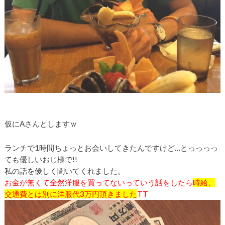
仮にAさんとしますｗ
ランチで
1
時間ちょっとお会いしてきたんですけど…とっっっっ
ても優しいおじ様で!!
私の話を優しく聞いてくれました。
お金が無くて全然洋服を買ってないっていう話をしたら
時給、
交通費とは別に洋服代
3
万円頂きました
TT