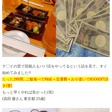
ナ〇イの窓で芸能人もパパ活をやってるという話を見て。すぐ
始めてみました!!
たった
2
時間…ご飯食べて時給＋交通費＋お小遣いで
85000
円
頂
き(驚)
もっと早くやれば良かった(笑)
(高田 優さん 東京都 25歳)