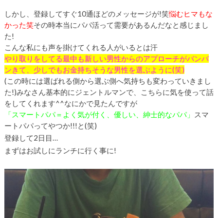
しかし、登録してすぐ
10
通ほどのメッセージが!笑
悩むヒマもな
かった笑
その時
本当にパパ活って需要がある
んだなと感じまし
た!
こんな私にも声を掛けてくれる人がいるとは汗
やり取りをしてる最中も新しい男性からのアプローチがバンバ
ンきて、少しでもお金持ちそうな男性を選ぶように(笑)
(この時には選ばれる側から選ぶ側へ気持ちも変わっていきまし
た!)
みなさん基本的にジェントルマンで、こちらに気を使って話
をしてくれます^^なにかで見たんですが
「
スマートパパ＝よく気が付く、優しい、紳士的なパパ
」
スマ
ートパパってやつか!!!と(笑)
登録して
2
日目…
まずはお試しにランチに行く事に!