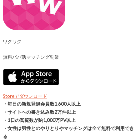
ワクワク
無料パパ活マッチング副業
Storeでダウンロード
・毎日の新規登録会員数
1,600
人以上
・サイトへの書き込み数
2
万件以上
・
1
日の閲覧数が約
1,000
万PV以上
・女性は男性とのやりとりやマッチングは全て無料で利用でき
る