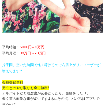
平均時給：
5000
円
～
3
万円
平均月収：
30
万円
～
70
万円
片手間、空いた時間で軽く稼げるので右肩上がりにユーザーが
増えてます!!
会員登録無料
男性とのやり取りも全て無料!
アルバイトだと履歴書が必要だったり、面接をしたり。
働く前の面倒な事が多いですよね…その点、パパ活はアプリで
やるので