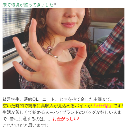
来て環境が整ってきました
!!
貧乏学生、薄給OL、ニート、ヒマを持て余した主婦まで…
空いた時間で簡単に高収入が見込めるバイトが
「
パパ活
」
です!
生活が苦しくて始める人～ハイブランドのバッグが欲しい人ま
で…皆に共通するのは。。
お金が欲しい!!
これだけだと思います!!