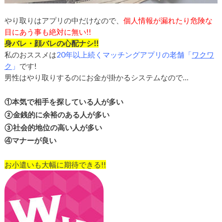
やり取りはアプリの中だけなので、
個人情報が漏れたり危険な
目にあう事も絶対に無い
!!
身バレ・顔バレの心配ナシ!!
私のおススメは
20
年以上続くマッチングアプリの老舗「
ワクワ
ク
」
です!
男性はやり取りするのにお金が掛かるシステムなので…
①本気で相手を探している人が多い
②金銭的に余裕のある人が多い
③社会的地位の高い人が多い
④マナーが良い
お小遣いも大幅に期待できる!!