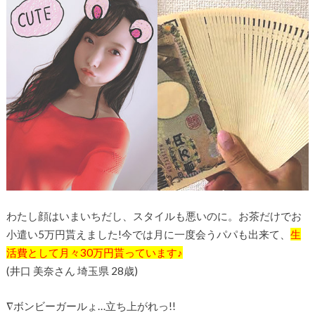
わたし顔はいまいちだし、スタイルも悪いのに。お茶だけでお
小遣い
5
万円貰えました!今では月に一度会うパパも出来て、
生
活費として
月々
30
万円
貰っています♪
(井口 美奈さん 埼玉県 28歳)
∇
ボンビーガールょ…立ち上がれっ!!