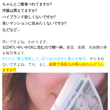
ちゃんとご飯食べれてますか?
洋服は買えてますか?
ハイブランド欲しくないですか?
良いマンションに住みたくないですか?
などなど…
辛いですよね。わかります。
1
LDK?いやいや
1
Kに住むので精一杯。
家賃、食費、光熱費の事
を毎月考えて。
やりたい事も我慢して…日々ほそぼそと暮らす毎日。
やりきれ
ないですよね。でも、もし…
副業で高収入が得られたらどうし
ますか?!