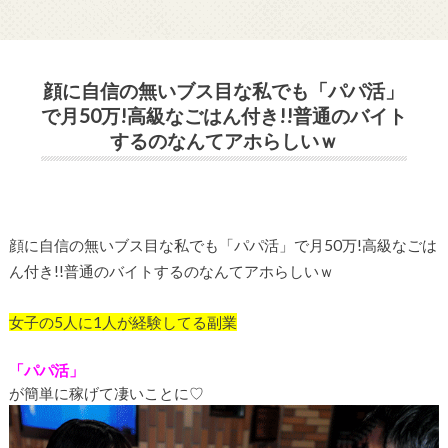
顔に自信の無いブス目な私でも「パパ活」
で月50万!高級なごはん付き!!普通のバイト
するのなんてアホらしいｗ
顔に自信の無いブス目な私でも「パパ活」で月50万!高級なごは
ん付き!!普通のバイトするのなんてアホらしいｗ
女子の
5
人に
1
人が経験してる副業
「パパ活」
が簡単に稼げて凄いことに
♡