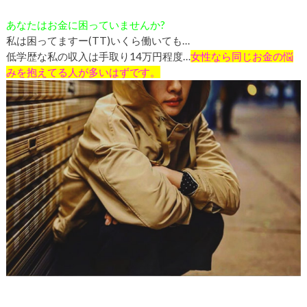
あなたはお金に困っていませんか?
私は困ってますー(TT)いくら働いても…
低学歴な私の収入は手取り
14
万円程度
…
女性なら同じお金の悩
みを抱えてる人が多いはずです。