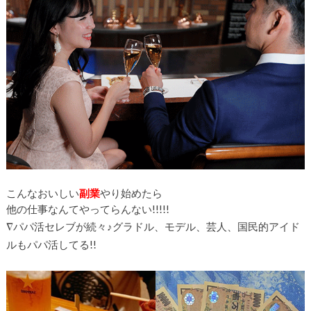
こんな
おいしい
副業
やり始めたら
他の仕事なんてやってらんない!!!!!
∇
パパ活セレブが続々♪グラドル、モデル、芸人、国民的アイド
ルもパパ活してる!!