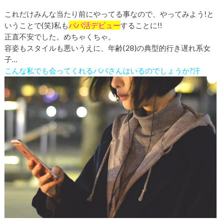
これだけみんな当たり前にやってる事なので、やってみよう!と
いうことで(笑)
私も
パパ活デビュー
することに!!
正直不安でした。めちゃくちゃ。
容姿もスタイルも悪いうえに、年齢(28)の典型的行き遅れ系女
子…
こんな私でも会ってくれるパパさんはいるのでしょうか?汗