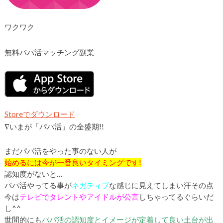
ワクワク
無料パパ活マッチング副業
Storeでダウンロード
∇
いまが「パパ活」の全盛期!!
まだパパ活をやった事のない人が
始めるには今が一番良いタイミングです!
認知度がないと…
パパ活やってる事が
ネガティブ
な感じに見えてしまい汗その点
今は
テレビでタレントやアイドルが公言
しちゃってるぐらいだ
し^^
世間的にも
パパ活の認知度とイメージが定着して良い土台が出