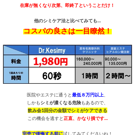
在庫が無くなり次第、即終了ということだけ！
他のシミケア法と比べてみても…
コスパの良さは一目瞭然！
医院やエステに通うと
最低８万円以上
、
しかも
シミが濃くなる危険
もあるので、
飲み会1回分の金額でシミがケアできる
この機会を逃すと
正直、かなり損です…
完売で後悔する前に
試してみてくださいね！