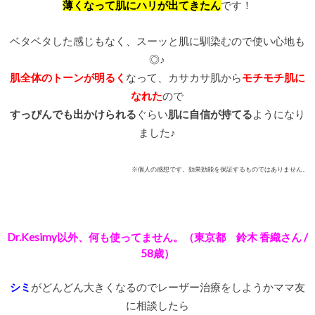
薄くなって肌にハリが出てきたん
です！
ベタベタした感じもなく、スーッと肌に馴染むので使い心地も
◎♪
肌全体のトーンが明るく
なって、カサカサ肌から
モチモチ肌に
なれた
ので
すっぴんでも出かけられる
ぐらい
肌に自信が持てる
ようになり
ました♪
※個人の感想です。効果効能を保証するものではありません。
Dr.Kesimy以外、何も使ってません。
（東京都 鈴木 香織さん /
58歳）
シミ
がどんどん大きくなるのでレーザー治療をしようかママ友
に相談したら