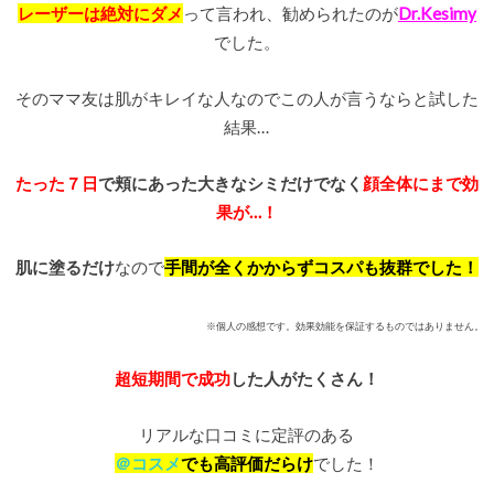
レーザーは絶対にダメ
って言われ、勧められたのが
Dr.Kesimy
でした。
そのママ友は肌がキレイな人なのでこの人が言うならと試した
結果…
たった７日
で頬にあった大きなシミだけでなく
顔全体にまで効
果が…！
肌に塗るだけ
なので
手間が全くかからずコスパも抜群でした！
※個人の感想です。効果効能を保証するものではありません。
超短期間で
成功
した人がたくさん！
リアルな口コミに定評のある
＠コスメ
でも高評価だらけ
でした！