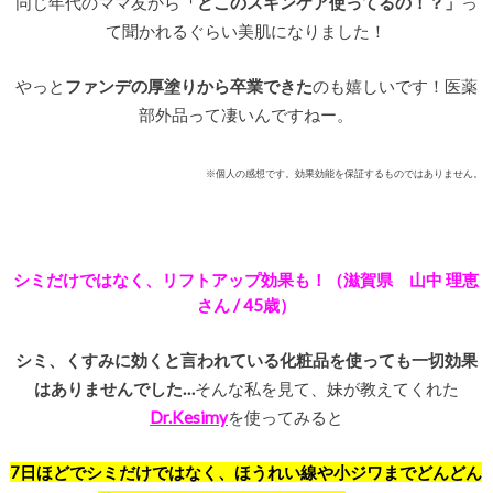
同じ年代のママ友から
「どこのスキンケア使ってるの！？」
っ
て聞かれるぐらい美肌になりました！
やっと
ファンデの厚塗りから卒業できた
のも嬉しいです！医薬
部外品って凄いんですねー。
※個人の感想です。効果効能を保証するものではありません。
シミだけではなく、リフトアップ効果も！
（滋賀県 山中 理恵
さん / 45歳）
シミ、くすみに効くと言われている
化粧品を使っても一切効果
はありませんでした…
そんな私を見て、妹が教えてくれた
Dr.Kesimy
を使ってみると
7日ほどでシミだけではなく、ほうれい線や小ジワまでどんどん