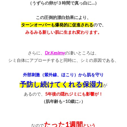
（うずらの卵が３時間で真っ白に…）
この圧倒的漂白効果により、
ターンオーバーも爆発的に促進される
ので、
みるみる
新しい肌に生まれ変わります。
さらに、
Dr.Kesimy
の凄いところは、
シミ自体にアプローチすると同時に、シミの原因である、
外部刺激（紫外線、ほこり）から肌を守り
予防し続けてくれる保湿力
が
あるので、
5年後の隠れジミにも影響が！
（肌年齢も−10歳に♪）
たった1週間
なので
という