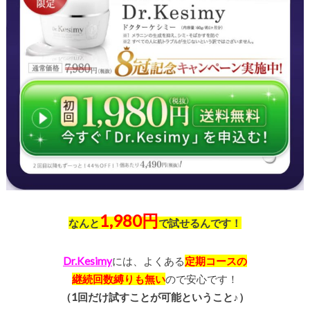
1,980円
なんと
で試せるんです！
Dr.Kesimy
には、よくある
定期コースの
継続回数縛りも無い
ので安心です！
（1回だけ試すことが可能ということ♪）