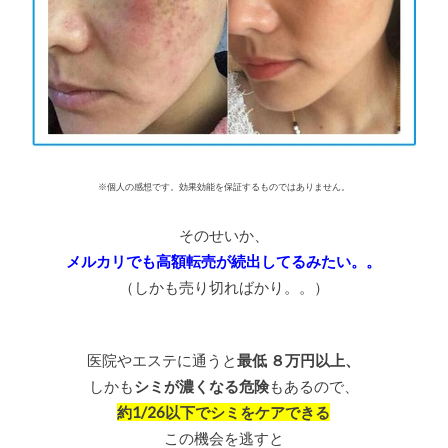
※個人の感想です。効果効能を保証するものではありません。
そのせいか、
メルカリでも高額転売が続出してるみたい。。
（しかも売り切ればかり。。）
医院やエステに通うと
最低 ８万円以上、
しかも
シミが濃くなる危険
もあるので、
約1/26以下でシミをケアできる
この機会を逃すと