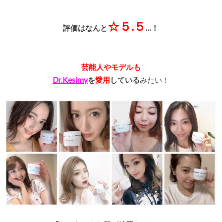
☆５.５
評価はなんと
…！
芸能人やモデルも
Dr.Kesimy
を
愛用
している
みたい！