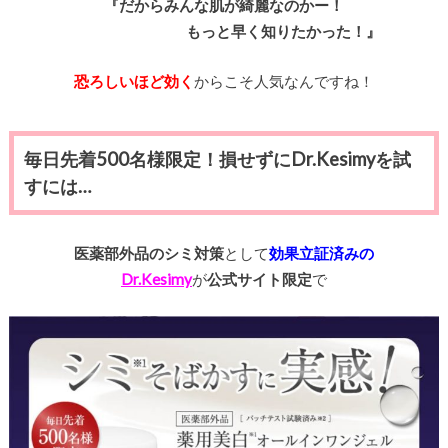
『だからみんな肌が綺麗なのかー！
もっと早く知りたかった！』
恐ろしいほど効く
からこそ人気なんですね！
毎日先着500名様限定！損せずにDr.Kesimyを試
すには…
医薬部外品のシミ対策
として
効果立証済みの
Dr.Kesimy
が
公式サイト限定
で