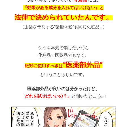
つまり
今まで使っていた
”化粧品”
には、
『効果がある成分を入れてはいけない』と
法律で決められていたんです。
（虫歯を予防する”歯磨き粉”も同じ化粧品…）
シミを本気で消したいなら
化粧品・医薬品でもなく、
“医薬部外品”
絶対に使用すべきは
ということらしいです。
医薬部外品が良いのは分かったけど、
「どれを試せばいいの？」
と聞いたところ…↓